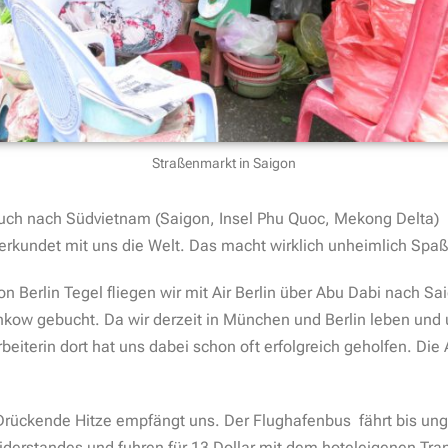
Straßenmarkt in Saigon
Euch nach Südvietnam (Saigon, Insel Phu Quoc, Mekong Delt
erkundet mit uns die Welt. Das macht wirklich unheimlich Spaß
on Berlin Tegel fliegen wir mit Air Berlin über Abu Dabi nach S
nkow gebucht. Da wir derzeit in München und Berlin leben und 
beiterin dort hat uns dabei schon oft erfolgreich geholfen. Die 
rückende Hitze empfängt uns. Der Flughafenbus fährt bis unge
rstandes und fuhren für 13 Dollar mit dem hoteleigenen Trans