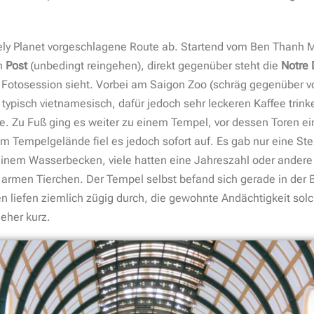
nely Planet vorgeschlagene Route ab. Startend vom Ben Thanh M
en
Post
(unbedingt reingehen), direkt gegenüber steht die
Notre
r Fotosession sieht. Vorbei am Saigon Zoo (schräg gegenüber
 typisch vietnamesisch, dafür jedoch sehr leckeren Kaffee trin
. Zu Fuß ging es weiter zu einem Tempel, vor dessen Toren ein
 Tempelgelände fiel es jedoch sofort auf. Es gab nur eine Stell
einem Wasserbecken, viele hatten eine Jahreszahl oder ander
Die armen Tierchen. Der Tempel selbst befand sich gerade in de
 liefen ziemlich zügig durch, die gewohnte Andächtigkeit solche
 eher kurz.