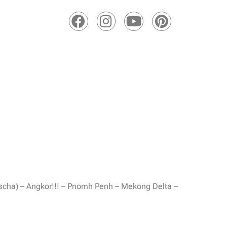
Deutschland
Welt
dscha) – Angkor!!! – Pnomh Penh – Mekong Delta –