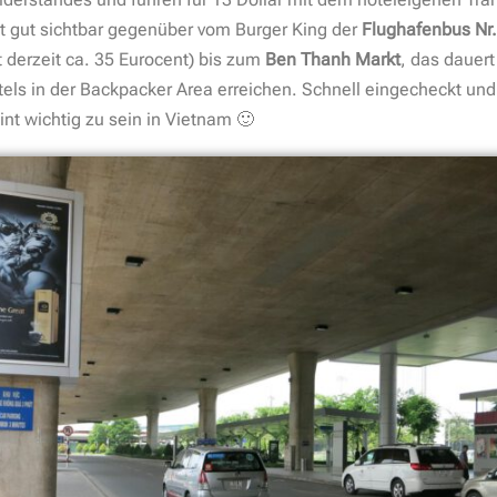
t gut sichtbar gegenüber vom Burger King der
Flughafenbus Nr
derzeit ca. 35 Eurocent) bis zum
Ben Thanh Markt
, das dauert
els in der Backpacker Area erreichen. Schnell eingecheckt un
int wichtig zu sein in Vietnam 🙂