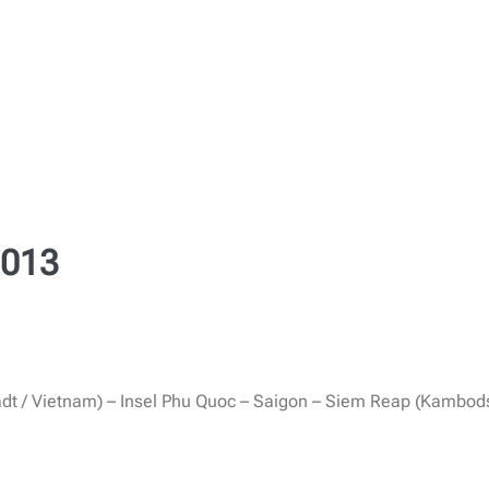
iträge
Veranstaltungen
Potsdam
2013
tadt / Vietnam) – Insel Phu Quoc – Saigon – Siem Reap (Kambo