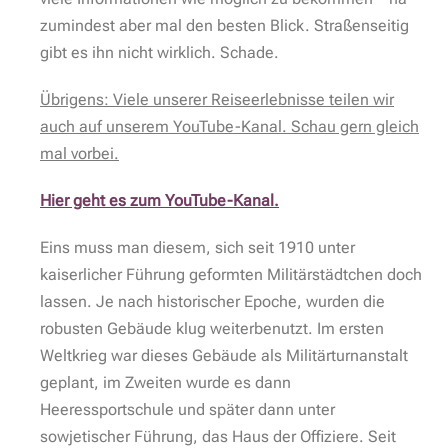
Heeressportschule (1934 – 1940)
Das Halbmondlager Wünsdorf
Zurück auf der anderen Straßenseite kommen wir nun
wohl zu einem der traurigsten Punkte der Tour. Der