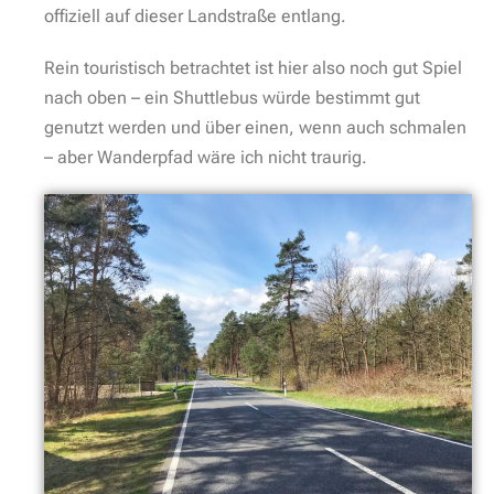
Wanderung Wünsdorf
Wir ziehen ein wenig das Tempo an, um die 1,6
Kilometer möglichst schnell hinter uns zu bringen.
Einzige Abwechslung bieten die unzähligen
Hinweisschilder, dass wir uns im ehemaligen
Militärgelände bewegen und der Wald nicht betreten
werden darf.
Moment.
Hier gibt es Abstufungen.
An bestimmten Stellen darf der Wald auf eigene
Verantwortung betreten werden. Zone 0 / I und II
kennzeichnen das Risiko des jeweiligen Gebietes. Na
das ist doch mal was.