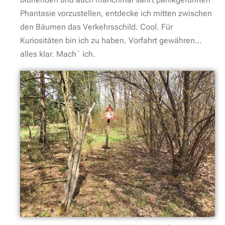
Und dann ist nicht mal ein ganzer Kilometer
vergangen und schon stehen wir vor einem Friedhof.
Erinnert Ihr auch an das Halbmondlager und die 206
verstorbenen Kriegsgefangen, von denen ich vorhin
schrieb?
Hier wird ihnen an einem mittlerweile wunderschön
gepflegten Ort gedacht. Der Ehrenfriedhof
Zehrensdorf.