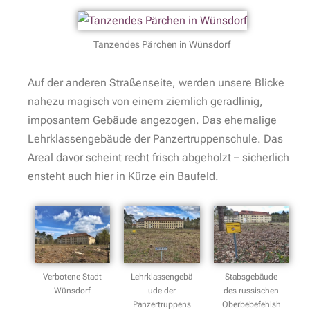
Warum ist Wünsdorf verboten?
Die Begrifflichkeit Verbotene Stadt Wünsdorf bezieht
sich auf die Zeit der russischen Besatzung, welche
direkt nach dem 2. Weltkrieg begann und bis 1994
andauerte. Während heute vor allem einzelne
Gebäude durch Zäune gesichert sind, war damals die
komplette Stadt für die allgemeine deutsche
Bevölkerung verboten. In der Regel bedurfte es
Sondergenehmigungen, um die hoch gesicherten
Bereiche zu betreten. Im Laufe der Wanderung
werden wir noch einige dieser unüberwindbaren
Sicherheitszäune finden.
Zunächst bekommen einen kleinen Geschmack
davon, denn am nächsten Tor lugen wir durch rostiges