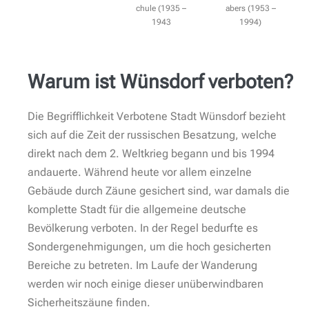
Gitter auf dessen Hinterhof. Nein, das ist keine
Wanderung auf der man steten Schrittes schnelle
Kilometer macht. Viel zu kostbar sind die zunächst
oberflächlichen und dann immer subtiler werdenden
Eindrücke. Und auch ohne, dass man zu jedem Detail
eine fundierte Erklärung bekommt, wirkt es sehr
wuchtig und ja, vielleicht auch schuldgeladen, was
man hier zu sehen bekommt.
Aber es ist nicht unsere Schuld. Nicht Deine und auch
nicht meine. Selbst wenn Dein Vater oder Großvater
von hier Anweisungen erhielt und umsetzte. Maximal
kann es sich um ein Schuldgefühl handeln… aber das
behandeln wir gern an anderer Stelle. Heute wollen
wir einfach mal eine Runde laufen.