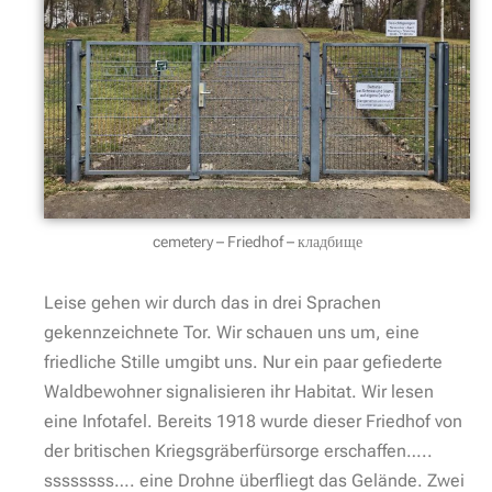
Und weil sich dieser Friedhof in der sowjetischen
Besatzungszone, also in der ehemaligen DDR befand,
wurde er kaum gepflegt. Nach der deutschen Einheit
fand die Kriegsgräberfürsorge eine verwittertes
Gelände. Alle Grabstätten schienen verschwunden.
Umfangreiche Analysen ergaben jedoch, dass
zumindest die Träger der Grabsteine noch an ihrem
ursprünglichen Ort lagen. Somit konnte die Identität
eines jeden der 206 Verstorbenen zweifelsfrei
ermittelt werden.
Wunderschön helle Grabsteine reihen sich nun zu
diesem Gedenkort mitten im Wald. Ein paar
Impressionen: