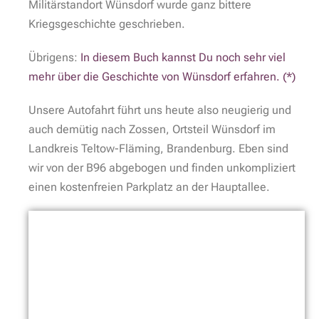
Militärstandort Wünsdorf wurde ganz bittere
Kriegsgeschichte geschrieben.
Übrigens:
In diesem Buch kannst Du noch sehr viel
mehr über die Geschichte von Wünsdorf erfahren. (*)
Unsere Autofahrt führt uns heute also neugierig und
auch demütig nach Zossen, Ortsteil Wünsdorf im
Landkreis Teltow-Fläming, Brandenburg. Eben sind
wir von der B96 abgebogen und finden unkompliziert
einen kostenfreien Parkplatz an der Hauptallee.
Hauptallee Verbotene Stadt Wünsdorf
Von hier aus starten wir auf den beschilderten
„Historischen Rundweg Verbotene Stadt“. Dieser ist