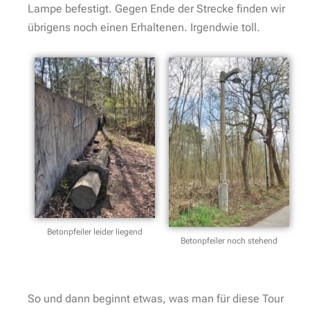
hier aus halten wir uns wieder zurück zur Hauptallee,
welche nun für 1,6 Kilometer als reine Landstraße
durch Waldgebiet verläuft.
Leider gibt es keinen Fuß- und auch keinen Radweg.
Während uns die herrlich heiße Aprilsonne auf den
Schädel brennt, springen wir wahlweise für einen
Radrennfahrer oder für ein sich schnell näherndes
Auto auf den Rasenstreifen. Grundsätzlich kein
Problem aber so ein richtiges Wandervergnügen ist es
für uns nicht. Kurz frage ich mich, ob wir wohl auf dem
richtigen Weg sind. Untermauert wird dies durch einen
äußert ungläubig aus seinem Geländefahrzeug
schauenden Autofahrer. Aber ja – die Route führt
offiziell auf dieser Landstraße entlang.
Rein touristisch betrachtet ist hier also noch gut Spiel