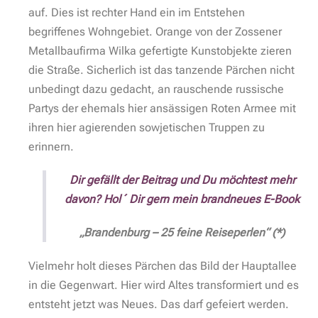
Auf der anderen Straßenseite, werden unsere Blicke
nahezu magisch von einem ziemlich geradlinig,
imposantem Gebäude angezogen. Das ehemalige
Lehrklassengebäude der Panzertruppenschule. Das
Areal davor scheint recht frisch abgeholzt – sicherlich
ensteht auch hier in Kürze ein Baufeld.
Verbotene Stadt
Lehrklassengebä
Stabsgebäude
Wünsdorf
ude der
des russischen
Panzertruppens
Oberbebefehlsh
chule (1935 –
abers (1953 –
1943
1994)