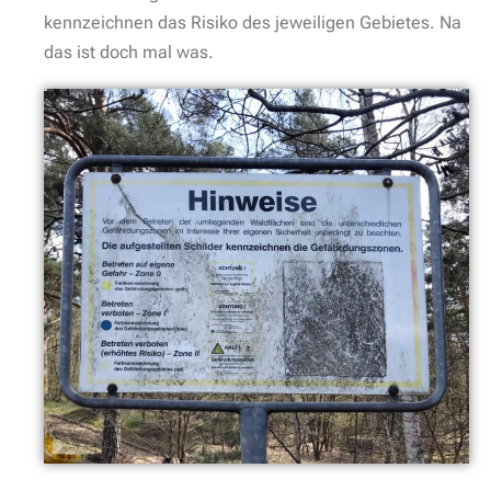
fundierte Informationen wie diese zu sammeln und
hier mit ganz viel Herz aber werbefrei zur Verfügung
zu stellen. Vielen Dank vorab. / Sandra Hintringer
Irgendwann erreichen wir einen sandigen Waldweg
und biegen hinter einer Schranke links in ihn ein. An
dieser Schranke steht nochmals der Hinweis, dass
dieser Bereich nur auf eigene Verantwortung betreten
werden darf. Das ist also eine Zone 0. Hier gefällt uns
der Weg wirklich gut und es wird auch gleich ganz
idyllisch. Drei Rehe springen vor uns aus dem Wald
und queren den Weg. Natürlich waren sie viel zu
schnell für unser Foto… macht nix, der Wald ist auch
so schön: