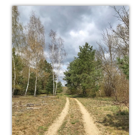
Stell´ Dir vor – gleich springt ein Reh aus dem Wald…
Ich mag mich täuschen aber sowohl der Wald als auch
die Wege scheinen häufig begangen und auch von
schwerem Gerät befahren. Hier und da sehen wir
Forstarbeiten. Sicherlich ist die allermeiste Munition
gefunden und gesichert entsorgt. Auch wenn es dafür
keine Garantie gibt, würde es mich wundern, wenn
einer von Euch beim Piseln in die Luft geht.
Bevor ich dazu komme, mir genau das mit meiner
blühenden und auch manchmal sanft panikgeführten
Phantasie vorzustellen, entdecke ich mitten zwischen
den Bäumen das Verkehrsschild. Cool. Für
Kuriositäten bin ich zu haben. Vorfahrt gewähren…