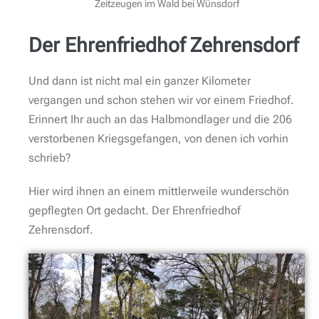
cemetery – Friedhof – кладбище
Leise gehen wir durch das in drei Sprachen
gekennzeichnete Tor. Wir schauen uns um, eine
friedliche Stille umgibt uns. Nur ein paar gefiederte
Waldbewohner signalisieren ihr Habitat. Wir lesen
eine Infotafel. Bereits 1918 wurde dieser Friedhof von
der britischen Kriegsgräberfürsorge erschaffen…..
ssssssss…. eine Drohne überfliegt das Gelände. Zwei
Männer scheinen den Ort zu dokumentieren. Als sie
uns sehen – lassen sie die Drohne landen.