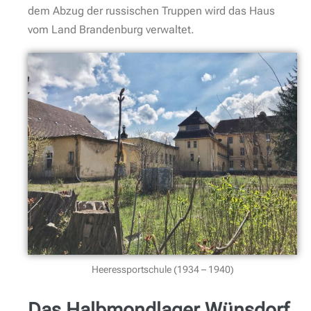
Schaukasten mit Informationen zum sogenannten
Halbmondlager Wünsdorf. Gebaut wurde es zum
Beginn des ersten Weltkrieges. Untergebracht wurden
vorrangig muslimische Kriegsgefangene. Laut
Wikipedia
waren das wohl 30.000. Um die
Kriegsgefangenen für Kriegsdienste zu mobilisieren,
gewährte man ihnen freie Religionsausübung und
baute sogar eine Moschee. Die erste Moschee in
Deutschland überhaupt.
206 Kriegsgefangene verstarben hier – wir kommen
im Laufe unserer Runde darauf nochmals zurück.
Denn es wurde was Wunderbares zum Gedenken an
diese Männer geschaffen.
Zunächst verweist ein Hinweispfeil auf den 250 Meter
entfernten ehemaligen Standort der Moschee. Nun