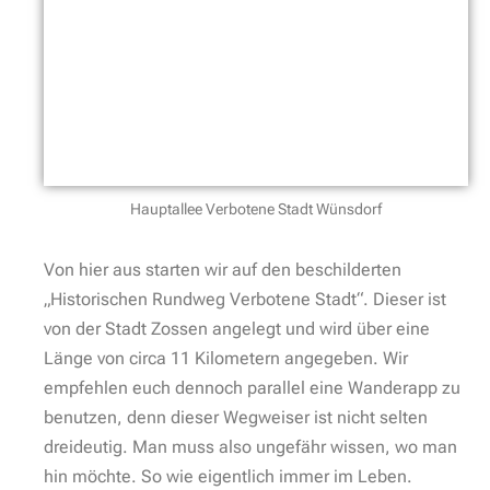
von der Stadt Zossen angelegt und wird über eine
Länge von circa 11 Kilometern angegeben. Wir
empfehlen euch dennoch parallel eine Wanderapp zu
benutzen, denn dieser Wegweiser ist nicht selten
dreideutig. Man muss also ungefähr wissen, wo man
hin möchte. So wie eigentlich immer im Leben.
Wegweiser Historischer Rundgang Verbotene Stadt
Wünsdorf
Nun gut. Längst wandern wir die schnurgerade
Hauptallee entlang und saugen die ersten Eindrücke
auf. Dies ist rechter Hand ein im Entstehen
begriffenes Wohngebiet. Orange von der Zossener
Metallbaufirma Wilka gefertigte Kunstobjekte zieren