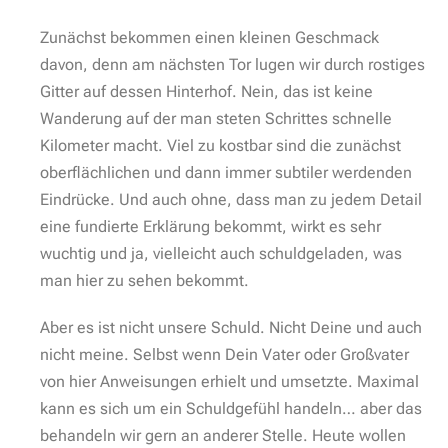
Verbotene Stadt Wünsdorf:
…Spuren vergangener
Verschlossenes Tor
Zeiten.
Nun müssen wir rüber über die Hauptallee.
Augenscheinlich scharf bewacht, umzäunt und wie im
Prinzip fast alle Gebäude unzugänglich, schläft die
Heeressportschule ihren verwitterten
Dornröschenschlaf. Durch den Zaun versuchen wir so
viele Informationen wie möglich zu bekommen – na
zumindest aber mal den besten Blick. Straßenseitig
gibt es ihn nicht wirklich. Schade.