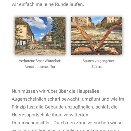
Übrigens: Viele unserer Reiseerlebnisse teilen wir
auch auf unserem YouTube-Kanal. Schau gern gleich
mal vorbei.
Hier geht es zum YouTube-Kanal.
Eins muss man diesem, sich seit 1910 unter
kaiserlicher Führung geformten Militärstädtchen doch
lassen. Je nach historischer Epoche, wurden die
robusten Gebäude klug weiterbenutzt. Im ersten
Weltkrieg war dieses Gebäude als Militärturnanstalt
geplant, im Zweiten wurde es dann
Heeressportschule und später dann unter
sowjetischer Führung, das Haus der Offiziere. Seit
dem Abzug der russischen Truppen wird das Haus
vom Land Brandenburg verwaltet.