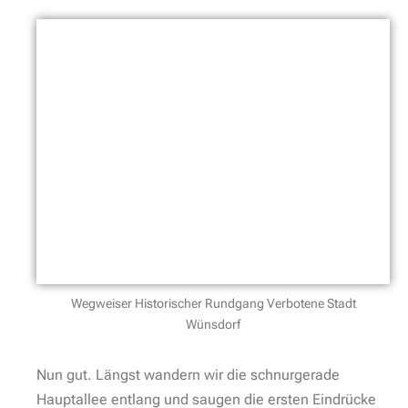
die Straße. Sicherlich ist das tanzende Pärchen nicht
unbedingt dazu gedacht, an rauschende russische
Partys der ehemals hier ansässigen Roten Armee mit
ihren hier agierenden sowjetischen Truppen zu
erinnern.
Dir gefällt der Beitrag und Du möchtest mehr
davon? Hol´ Dir gern mein brandneues E-Book
„Brandenburg – 25 feine Reiseperlen“ (*)
Vielmehr holt dieses Pärchen das Bild der Hauptallee
in die Gegenwart. Hier wird Altes transformiert und es
entsteht jetzt was Neues. Das darf gefeiert werden.
Tanzendes Pärchen in Wünsdorf