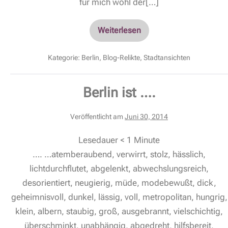
für mich wohl der[…]
Weiterlesen
Kategorie:
Berlin
,
Blog-Relikte
,
Stadtansichten
Berlin ist ….
Veröffentlicht am
Juni 30, 2014
Lesedauer
< 1
Minute
…. …atemberaubend, verwirrt, stolz, hässlich,
lichtdurchflutet, abgelenkt, abwechslungsreich,
desorientiert, neugierig, müde, modebewußt, dick,
geheimnisvoll, dunkel, lässig, voll, metropolitan, hungrig,
klein, albern, staubig, groß, ausgebrannt, vielschichtig,
überschminkt, unabhängig, abgedreht, hilfsbereit,