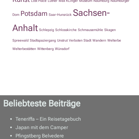
Lost Place
Luther
Max KLinger
Museum
Naumburg
Naumburger
Sachsen-
Potsdam
Dom
Saar-Hunsrück
Anhalt
Schlepzig
Schlosskirche
Schmausemühle
Skagen
Spreewald
Stadtspaziergang
Unstrut
Verboten Stadt
Wandern
Welterbe
Welterbestätten
Wittenberg
Wünsdorf
Beliebteste Beiträge
Teneriffa – Ein Reisetagebuch
Japan mit dem Camper
Pfingstberg Belvedere