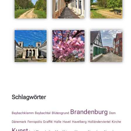
Schlagwörter
Brandenburg
Baybachklamm
Baybachtal
Blütengrund
Dom
Dänemark
Ferropolis
Graffiti
Halle
Havel
Havelberg
Holländerviertel
Kirche
Kunst