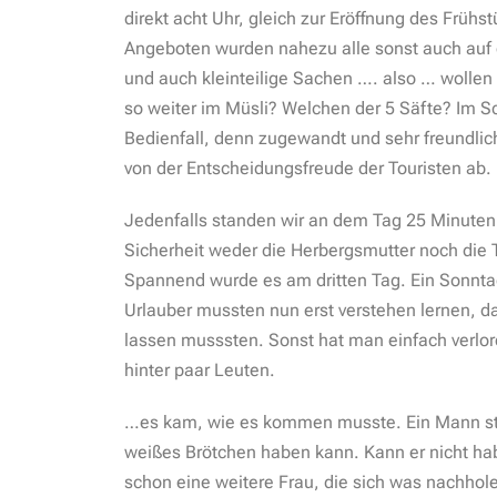
direkt acht Uhr, gleich zur Eröffnung des Frühs
Angeboten wurden nahezu alle sonst auch auf 
und auch kleinteilige Sachen …. also … woll
so weiter im Müsli? Welchen der 5 Säfte? Im S
Bedienfall, denn zugewandt und sehr freundlich
von der Entscheidungsfreude der Touristen ab.
Jedenfalls standen wir an dem Tag 25 Minuten. E
Sicherheit weder die Herbergsmutter noch die T
Spannend wurde es am dritten Tag. Ein Sonntag
Urlauber mussten nun erst verstehen lernen, da
lassen musssten. Sonst hat man einfach verlo
hinter paar Leuten.
…es kam, wie es kommen musste. Ein Mann stürz
weißes Brötchen haben kann. Kann er nicht ha
schon eine weitere Frau, die sich was nachho