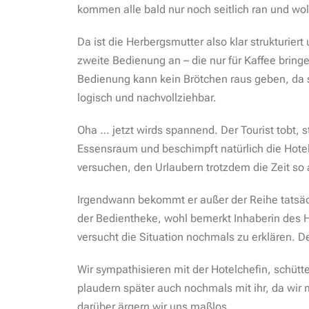
kommen alle bald nur noch seitlich ran und wol
Da ist die Herbergsmutter also klar strukturiert 
zweite Bedienung an – die nur für Kaffee brin
Bedienung kann kein Brötchen raus geben, da s
logisch und nachvollziehbar.
Oha … jetzt wirds spannend. Der Tourist tobt, 
Essensraum und beschimpft natürlich die Hoteli
versuchen, den Urlaubern trotzdem die Zeit s
Irgendwann bekommt er außer der Reihe tatsäc
der Bedientheke, wohl bemerkt Inhaberin des 
versucht die Situation nochmals zu erklären. D
Wir sympathisieren mit der Hotelchefin, schütt
plaudern später auch nochmals mit ihr, da wir m
darüber ärgern wir uns maßlos…