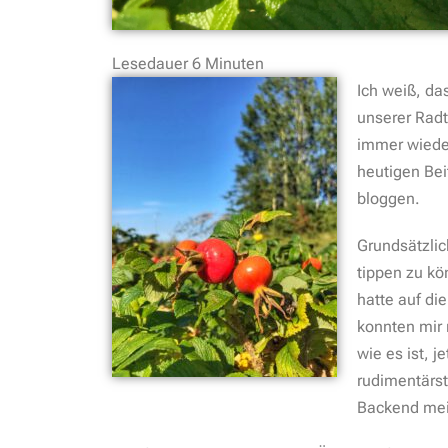
Lesedauer
6
Minuten
Ich weiß, da
unserer Radt
immer wieder
heutigen Bei
bloggen.
Grundsätzlic
tippen zu kö
hatte auf di
konnten mir 
wie es ist, j
rudimentärst
Backend mein