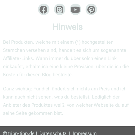
Hinweis
Bei Produkten, welche mit einem (*) hochgestellten
Sternchen versehen sind, handelt es sich um sogenannte
Affiliate-Links. Wann immer du über solch einen Link
einkaufst, erhalte ich eine kleine Provision, über die ich die
Kosten für diesen Blog bestreite.
Ganz wichtig: Für dich ändert sich nichts am Preis und ich
kann auch nicht sehen, was du bestellst. Lediglich der
Anbieter des Produktes weiß, von welcher Webseite du auf
seine Seite gekommen bist.
© tripp-tipp.de I
Datenschutz
I
Impressum