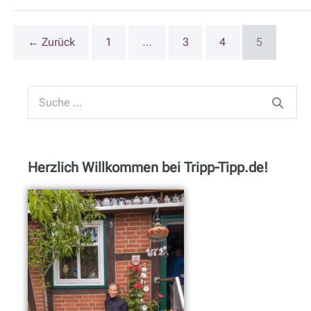
← Zurück
1
…
3
4
5
Herzlich Willkommen bei Tripp-Tipp.de!