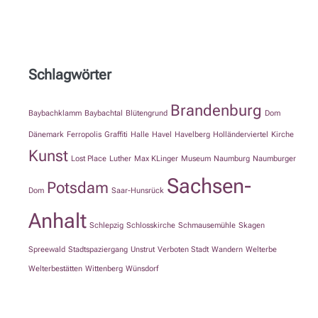
Schlagwörter
Brandenburg
Baybachklamm
Baybachtal
Blütengrund
Dom
Dänemark
Ferropolis
Graffiti
Halle
Havel
Havelberg
Holländerviertel
Kirche
Kunst
Lost Place
Luther
Max KLinger
Museum
Naumburg
Naumburger
Sachsen-
Potsdam
Dom
Saar-Hunsrück
Anhalt
Schlepzig
Schlosskirche
Schmausemühle
Skagen
Spreewald
Stadtspaziergang
Unstrut
Verboten Stadt
Wandern
Welterbe
Welterbestätten
Wittenberg
Wünsdorf