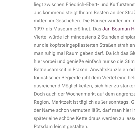
liegt zwischen Friedrich-Ebert- und Kurfürste
aus kommend steigt Ihr am Besten an der Straß
mitten im Geschehen.
Die Häuser wurden im fr
1997 als Museum eröffnet. Das
Jan Bouman 
Viertel würde ich mindestens 2 Stunden einpl
nur die kopfsteingepflasterten Straßen strahl
man ruhig mal Raum geben darf. Da ich das Glü
hier vorbei und genieße einfach nur so die St
Betriebsamkeit in Praxen, Anwaltskanzleien o
touristischer Begierde gibt dem Viertel eine be
ausreichend Möglichkeiten, sich hier zu stärken
Doch auch der Wochenmarkt auf dem angrenzen
Region. Marktzeit ist täglich außer sonntags.
der Name schon vermuten läßt, darf man hier
später eine schöne Kette draus werden zu lasse
Potsdam leicht gestalten.