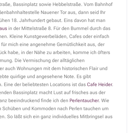
nstraße, Bassinplatz sowie Hebbelstraße. Vom Bahnhof
enbahnhaltestelle Nauener Tor aus, dann seid Ihr
ühen 18. Jahrhundert gebaut. Eins davon hat man
Haus
in der Mittelstraße 8. Für den Bummel durch das
anen. Kleine Kunstgewerbeläden, Cafes oder einfach
en für mich eine angenehme Gemütlichkeit aus, der
ck habe, in der Nähe zu arbeiten, komme ich öfters
immung. Die Vermischung der alltäglichen
der auch Wohnungen mit dem historischen Flair und
lebte quirlige und angesehene Note. Es gibt
. Eine der beliebtesten Locations ist das
Cafe Heider
.
den Bassinplatz macht Lust auf frisches aus der
 Ganz beeindruckend finde ich den
Perlentaucher
. Wie
 in Schüben und Kommoden nach Perlen tauchen um
n. So läßt sich ein ganz individuelles Mitbringsel aus