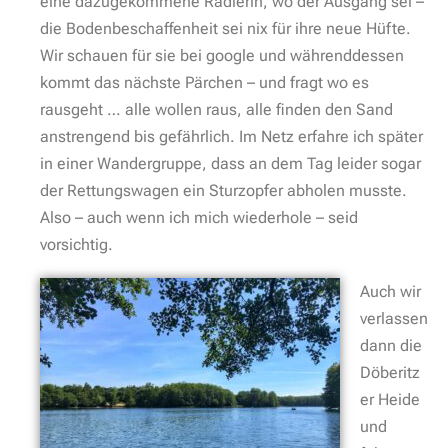
eine dazugekommene Radlerin, wo der Ausgang sei –
die Bodenbeschaffenheit sei nix für ihre neue Hüfte.
Wir schauen für sie bei google und währenddessen
kommt das nächste Pärchen – und fragt wo es
rausgeht … alle wollen raus, alle finden den Sand
anstrengend bis gefährlich. Im Netz erfahre ich später
in einer Wandergruppe, dass an dem Tag leider sogar
der Rettungswagen ein Sturzopfer abholen musste.
Also – auch wenn ich mich wiederhole – seid
vorsichtig.
Auch wir
verlassen
dann die
Döberitz
er Heide
und