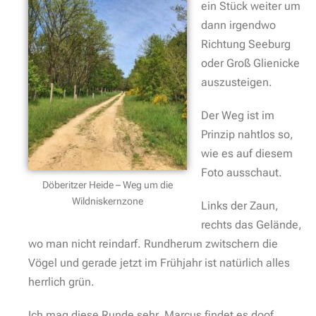
ein Stück weiter um
dann irgendwo
Richtung Seeburg
oder Groß Glienicke
auszusteigen.
Der Weg ist im
Prinzip nahtlos so,
wie es auf diesem
Foto ausschaut.
Döberitzer Heide – Weg um die
Wildniskernzone
Links der Zaun,
rechts das Gelände,
wo man nicht reindarf. Rundherum zwitschern die
Vögel und gerade jetzt im Frühjahr ist natürlich alles
herrlich grün.
Ich mag diese Runde sehr, Marcus findet es doof,